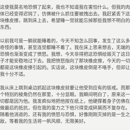
这使我莫名地恐惧了起来，我也不知道我在害怕什么。但我的肉
体已经变得迟钝了，仿佛被什么抓住要被拽出去。我赶紧丢下这
块橡皮擦，跳到床上去，希望睡一觉就能忘掉那些我想不明白的
东西。
以前我可是一躺就能睡着的，今天不知怎么回事，发生了这么多
奇怪的事情，甚至连觉都睡不着了。我在床上思来想去，无端的
恐惧也渐渐变成了愤怒。我想，今天非得把这恐惧给毁灭了这日
子才能安稳地过下去。我把愤怒指向了那块橡皮擦，今天的一切
都是这块橡皮擦引起的。实话说，这块橡皮倒是不咯手，但却让
我十分不适。
我从床上跳到桌边抓起这块橡皮就要让他受到应有的惩戒。而那
个特别的棱角仍然在那里，十分显眼。我瞬间明白了，原来这一
切都是因为他。我发疯似地把他按在纸上，他硬撑着身子仿佛在
做最后的抵抗，但在我的蛮力之下他只得变成碎屑而不复存在。
随着他消逝的，还有我的愤怒与恐惧，好像刚刚灭掉的是一生之
敌，等着我的生活将一帆风顺、无限美好。