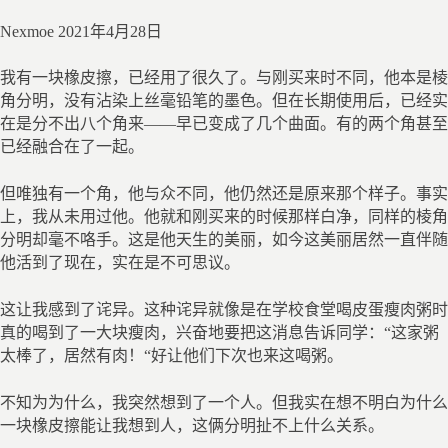
Nexmoe
2021年4月28日
我有一块橡皮擦，已经用了很久了。与刚买来时不同，他本是棱
角分明，没有沾染上丝毫铅笔的墨色。但在长期使用后，已经实
在是分不出八个角来——早已变成了几个曲面。有的两个角甚至
已经融合在了一起。
但唯独有一个角，他与众不同，他仍然还是原来那个样子。事实
上，我从未用过他。他就和刚买来的时候那样白净，同样的棱角
分明却毫不咯手。这是他天生的美丽，如今这美丽居然一直伴随
他活到了现在，实在是不可思议。
这让我感到了诧异。这种诧异就像是在学校食堂喝皮蛋瘦肉粥时
真的喝到了一大块瘦肉，兴奋地要把这消息告诉同学：“这家粥
太棒了，居然有肉！“好让他们下次也来这喝粥。
不知为为什么，我突然想到了一个人。但我实在想不明白为什么
一块橡皮擦能让我想到人，这俩分明扯不上什么关系。