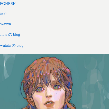
FGHRSH
Waxxh
wututu の blog