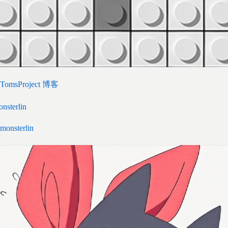
TomsProject 博客
monsterlin