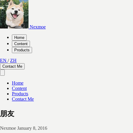
Nexmoe
Home
Content
Products
EN
/
ZH
Contact Me
Home
Content
Products
Contact Me
朋友
Nexmoe
January 8, 2016