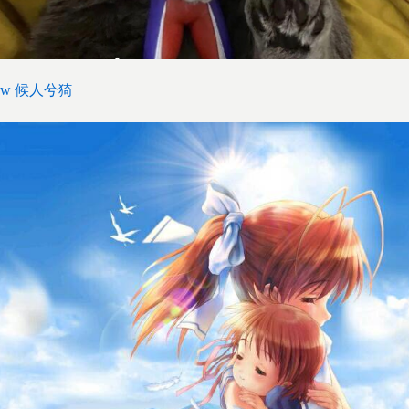
w 候人兮猗